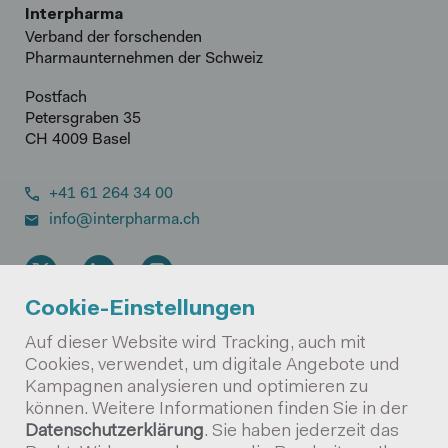
Interpharma
Verband der forschenden
Pharmaunternehmen der Schweiz
Postfach
Petersgraben 35
CH 4009 Basel
+41 61 264 34 00
info@interpharma.ch
Cookie-Einstellungen
DE
EN
FR
Auf dieser Website wird Tracking, auch mit
Cookies, verwendet, um digitale Angebote und
Newsletter
Kampagnen analysieren und optimieren zu
können. Weitere Informationen finden Sie in der
Datenschutzerklärung
. Sie haben jederzeit das